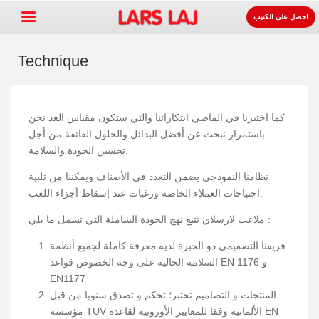
احصل على الكتيب
Technique
Go »
+
معدات ساحات اللعب
كما اختبرنا في الماضي ابتكاراتنا والتي ستكون مقياس الغد نحن
باستمرار نبحث عن أفضل البدائل والحلول الفائقة من أجل
+
لوازوم المواقف و الطرقات
تحسين الجودة والسلامة.
+
معدات الرياضة
نظامنا النموذجي يضمن التعدد في الأصناف ويمكننا من تلبية
+
سطح
احتياجات العملاء الخاصة ورغبات عند إسقاط أجزاء اللعب.
+
عنا
ملاعب لارسلاي تتبع نهج الجودة الشاملة التي تشمل ما يلي :
اتصل
فريقنا التصميمي ذو الخبرة لديه معرفة كاملة لجميع أنظمة
السلامة الحالية على وجه الخصوص قواعد EN 1176 و
اطلب الكتيب.
EN1177
LarsLaj Worldwide
المنتجات و التصاميم تختبر؛ تحكم و تصدق سنويا من قبل
مؤسسة TUV الألمانية وفقا للمعايير الأوروبية لقاعدة EN
Lars Laj on Facebook