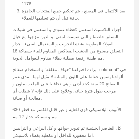
1176.
بعد الاكتمال في المصنع ، يتم تحكيم جميع المنتجات الجاهزة
بدقة قبل أن يتم تسليمها للعملاء.
أجزاء البلاستيك استعمل كغطاء عمودي و استعمل في شبكات
التسلق خاصتنا و التي صممت لتبقى. و الذين مزجوا مع حبال
الفولاذ المقاومة بشدة للتخريب و الستعمال السيء . جدار
التسلق مصنوع من الخشب المعاكس المقاوم للماء بسماكة 18
مم طبقة رفيعة مطلية بطلاء مقاوم للعوامل الجوية.
براءة اختراعنا "حواف مغلقة" و استخدام صفائح "colorcoat" في
ألواحنا يضمن حفاظ على اللون والمتانة لا مثيل لهما . مدى عمر
الصفائح 20 سنة كحد أدنى و هي تحافظ على الملعب ملون و
مرحب طول فترة حياته. وعلاوة على ذلك فإنه لا يتطلب أي
معالجة أو صيانة.
الأنبوب البلاستيكي قوي للغاية و غير قابل للكسر مع قطر 630
مم و سماكة جدار 12 مم .
كل العناصر الخشبية تم تدوير حوافها و كل البراغي و الترابيس
اما محفورة للداخل أو مغطية بغطاء بلاستيكي.