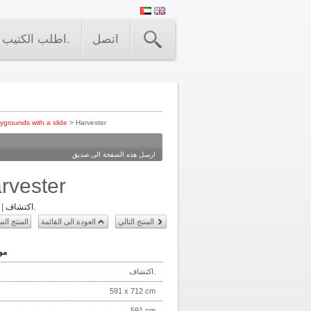
اتصل
اطلب الكتيب.
ygrounds with a slide
> Harvester
ارسل هذه الصفحة الى صديق
rvester
اكتشاف.
|
المنتج التالي
العودة الى القائمة
المنتج الس
مو
اكتشاف.
591 x 712 cm
591 cm