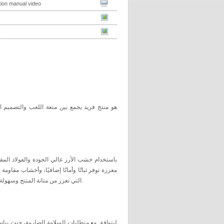
ation manual video
لضمان سلامة الأطفال أثناء اللعب. بالإضافة إلى ذلك، تم استخدام مواد HDPE وPE التي تعزز من متانة المنتج وسهولة صيانته.