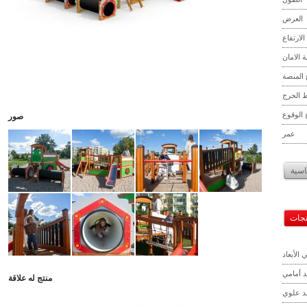
العرض
الارتفاع
 الامان
 المنصة
ط الحرج
الوقوع
صور
عمر
اسية
تجات
 الأبعاد
 أمامي
منتج له علاقة
 علوي