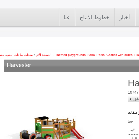
أخبار
خطوط الانتاج
عنا
Pla
,
Castles with slides
,
Parks
,
Farm
,
Themed playgrounds
,
اكتشاف.
الصفحة الام
>
معدات ساحات اللعب
,
معد
Harvester
Ha
10747
ابق
اصفات
خط
الأبعاد
الطول