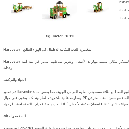
Install
2D files
3D files
Big Tractor | 10111
Harvester - مغامرة اللعب المثالية للأطفال في الهواء الطلق.
هو منتج فريد يجمع بين متعة اللعب والتصميم المبتكر، مثالي لتنمية مهارات الأطفال وتعزيز نشاطهم البدني في بيئة آمنة
Harvester
وجذابة.
المواد والتركيب
تم تصنيع Harvester باستخدام خشب الأرز عالي الجودة والفولاذ المقاوم للصدأ مع طلاء مسحوقي مقاوم للعوامل الجوية، مما يضمن متانة
ومقاومة عالية للظروف الخارجية. كما يحتوي على حبال PP معززة توفر ثباتًا وأمانًا إضافيًا، وأخشاب مقاومة للماء مع سطح مضاد للانزلاق
السلامة والمتانة
تم تصميم Harvester ليتوافق مع متطلبات السلامة الصارمة، حيث يناسب الأطفال من عمر 3 سنوات فما فوق. تم الاهتمام بارتفاع المنصة