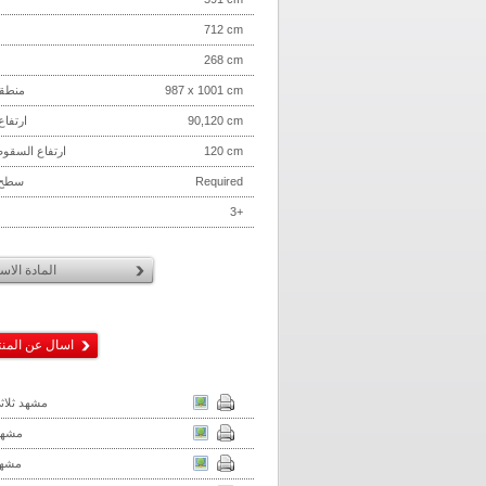
712 cm
268 cm
987 x 1001 cm
منطقة
90,120 cm
ارتفاع
120 cm
ارتفاع السقو
Required
سطح 
3+
المادة الاس
اسال عن المن
مشهد ثلاثي
مشهد
مشهد