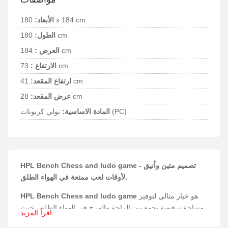
180 x 184 cm
الأبعاد:
180 cm
الطول:
184 cm
العرض :
73 cm
الارتفاع :
41 cm
ارتفاع المقعد:
28 cm
عرض المقعد:
بولي كربونات (PC)
المادة الاساسية:
HPL Bench Chess and ludo game - تصميم متين وأنيق
لأوقات لعب ممتعة في الهواء الطلق.
هو خيار مثالي لتوفير
HPL Bench Chess and ludo game
مساحة ترفيهية تجمع بين الراحة والمرح في الهواء الطلق، حيث
اقرأ المزيد
يسمح بلعب الشطرنج واللودو بأجواء مميزة.