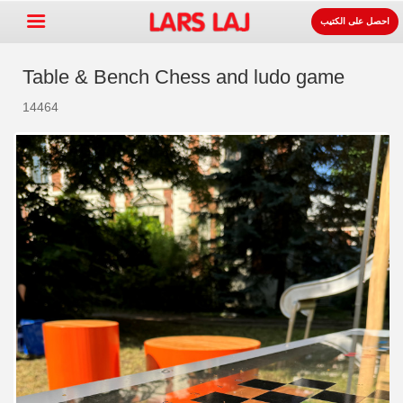
احصل على الكتيب
Table & Bench Chess and ludo game
14464
Go »
+
معدات ساحات اللعب
+
لوازوم المواقف و الطرقات
+
معدات الرياضة
+
سطح
+
عنا
اتصل
اطلب الكتيب.
LarsLaj Worldwide
Lars Laj on Facebook