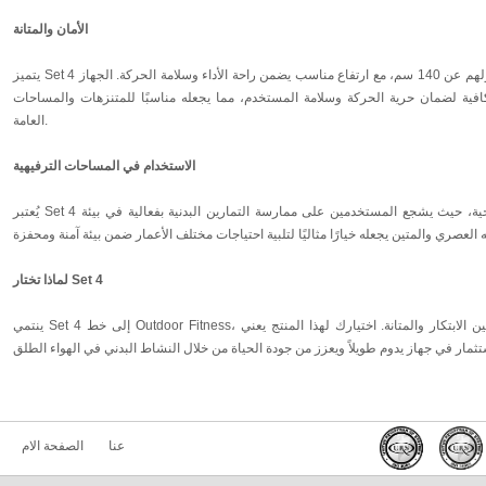
الأمان والمتانة
يتميز Set 4 بتصميم متين يناسب المستخدمين الذين يزيد طولهم عن 140 سم، مع ارتفاع مناسب يضمن راحة الأداء وسلامة الحركة. الجهاز
فية لضمان حرية الحركة وسلامة المستخدم، مما يجعله مناسبًا للمتنزهات والمساحات
العامة.
الاستخدام في المساحات الترفيهية
يُعتبر Set 4 إضافة قيمة لأي مساحة ترفيهية أو رياضية خارجية، حيث يشجع المستخدمين على ممارسة التمارين البدنية بفعالية في بيئة
لماذا تختار Set 4
ينتمي Set 4 إلى خط Outdoor Fitness، الذي يشتهر بتقديم معدات عالية الجودة تجمع بين الابتكار والمتانة. اختيارك لهذا المنتج يعني
عنا
الصفحة الام