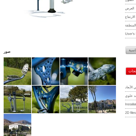
العرض
الارتفاع
المنطقة
User's 
اسية
صور
تجات
 الأبعاد
 علوي
Install
2D files