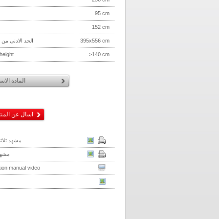
95 cm
152 cm
395x556 cm
الحد الادنى من 
height
>140 cm
المادة الاس
اسال عن المن
مشهد ثلاثي
مشهد
ation manual video