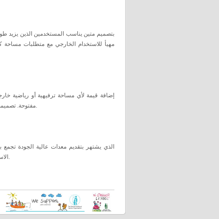
مهيأ للاستخدام الخارجي مع متطلبات مساحة كا
مفتوحة. تصميمه العصري والمتين يجعله خيارًا مثاليًا لتلبية احتياجات مختلف الأعمار ضمن بيئة آمنة ومحفزة.
الاستثمار في جهاز يدوم طويلاً ويعزز من جودة الحياة من خلال النشاط البدني في الهواء الطلق.