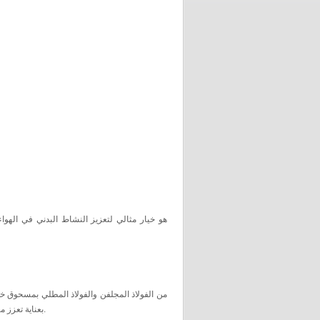
بعناية تعزز متانة الجهاز وتحافظ على مظهره الجمالي لفترة طويلة، مع توفير ثبات وأمان أثناء الاستخدام.