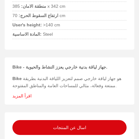
385 x 342 cm
منطقة الامان:
70 cm
ارتفاع السقوط الحرج:
User's height:
>140 cm
Steel
المادة الاساسية:
Bike - جهاز لياقة بدنية خارجي يعزز النشاط والحيوية.
هو جهاز لياقة خارجي صمم لتعزيز اللياقة البدنية بطريقة
Bike
ممتعة وفعالة، مثالي للمساحات العامة والمناطق المفتوحة.
اقرأ المزيد
المواد والبناء
تم تصنيع Bike من فولاذ مطلي بالبودرة عالي الجودة مع استخدام
البلاستيك عالي الكثافة (HDPE) لضمان متانة ومقاومة للعوامل
الجوية، مما يجعله مناسبًا للاستخدام في الهواء الطلق لفترات
اسال عن المنتجات
طويلة.