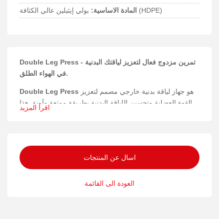
بولي إيثيلين عالي الكثافة (HDPE)
المادة الاساسية:
Double Leg Press - تمرين مزدوج فعال لتعزيز لياقتك البدنية
في الهواء الطلق.
هو جهاز لياقة بدنية خارجي مصمم لتعزيز
Double Leg Press
القوة العضلية وتحسين اللياقة البدنية بطريقة ممتعة وآمنة. هذا
اقرأ المزيد
الجهاز مثالي للمساحات الخارجية التي تهدف إلى توفير معدات
رياضية متينة وعالية الجودة.
المواد والبناء
اسال عن المنتجات
تم تصنيع Double Leg Press من الفولاذ المطلي بالبودرة لضمان
مقاومة عالية للتآكل والعوامل الجوية، مع استخدام HDPE
العودة الى القائمة
لمقاعد مريحة ومتينة توفر دعماً مثالياً أثناء التمرين.
السلامة والمتانة