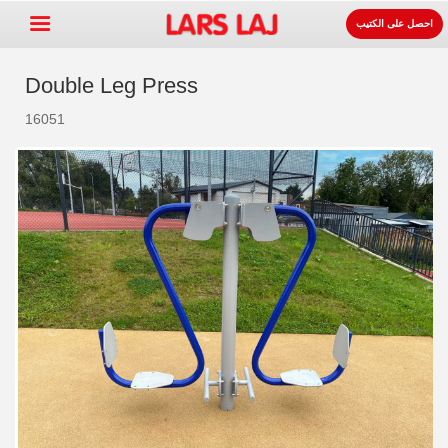
احصل على الكتيب
Double Leg Press
16051
Go »
+
معدات ساحات اللعب
+
لوازوم المواقف و الطرقات
+
معدات الرياضة
+
سطح
+
عنا
اتصل
اطلب الكتيب.
LarsLaj Worldwide
Lars Laj on Facebook