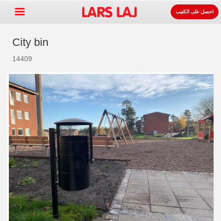
احصل على الكتيب
City bin
14409
Go »
+
معدات ساحات اللعب
+
لوازوم المواقف و الطرقات
+
معدات الرياضة
+
سطح
+
عنا
اتصل
اطلب الكتيب.
LarsLaj Worldwide
Lars Laj on Facebook