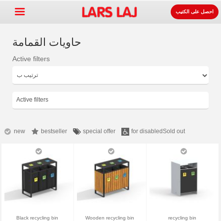
احصل على الكتيب
حاويات القمامة
Active filters
Go »
+
معدات ساحات اللعب
+
لوازوم المواقف و الطرقات
Active filters
+
معدات الرياضة
+
سطح
new
bestseller
special offer
for disabled
Sold out
+
عنا
اتصل
اطلب الكتيب.
LarsLaj Worldwide
Black recycling bin
Wooden recycling bin
recycling bin
Lars Laj on Facebook