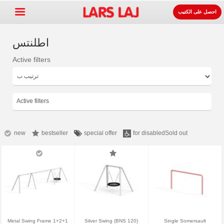
احصل على الكتيب
اطلنتس
Active filters
Go »
+
معدات ساحات اللعب
+
لوازوم المواقف و الطرقات
Active filters
+
معدات الرياضة
+
سطح
new
bestseller
special offer
for disabled
Sold out
+
عنا
اتصل
اطلب الكتيب.
LarsLaj Worldwide
Metal Swing Frame 1+2+1
Silver Swing (BNS 120)
Single Somersault
Lars Laj on Facebook