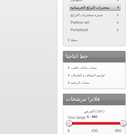
الاأهداف
منحدرات التزلج الخرسانية
متنزه منحدرات التزلج
Parkour set
Pumptrack
سطح
خط انتاجنا
معدات ساحات اللعب
لوازوم المواقف و الطرقات
معدات الرياضة
فلاتر\ مرشحات
العرض ( cm )
Your range:
6
430
860