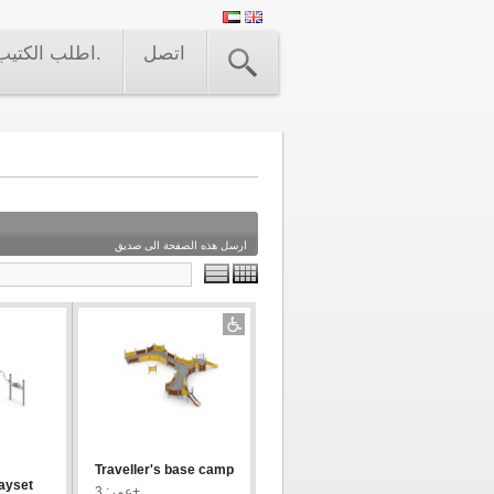
اتصل
اطلب الكتيب.
ارسل هذه الصفحة الى صديق
Traveller's base camp
layset
عمر: 3+