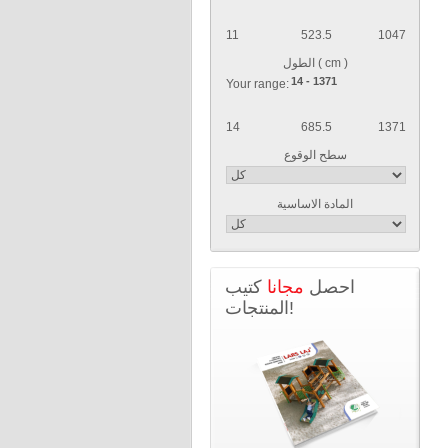
11
523.5
1047
الطول ( cm )
Your range:
14
685.5
1371
سطح الوقوع
المادة الاساسية
احصل
مجانا
كتيب
المنتجات!