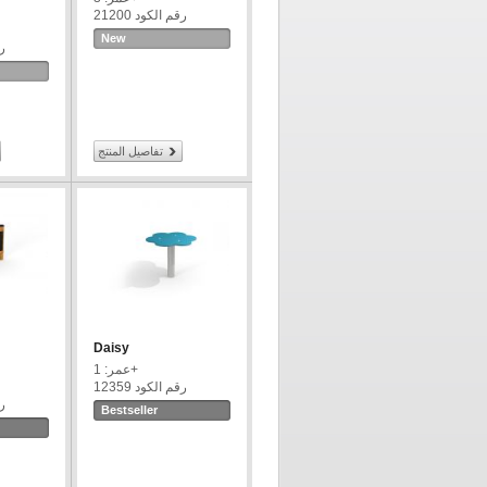
رقم الكود 21200
New
رق
تفاصيل المنتج
Daisy
عمر: 1+
رقم الكود 12359
رق
Bestseller