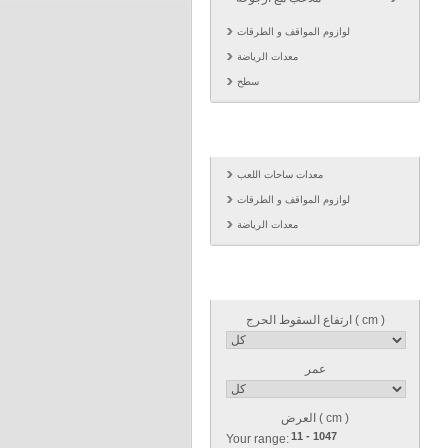
لوازوم المواقف و الطرقات
معدات الرياضة
سطح
خط انتاجنا
معدات ساحات اللعب
لوازوم المواقف و الطرقات
معدات الرياضة
فلاتر\ مرشحات
ارتفاع السقوط الحرج ( cm )
عمر
العرض ( cm )
Your range: