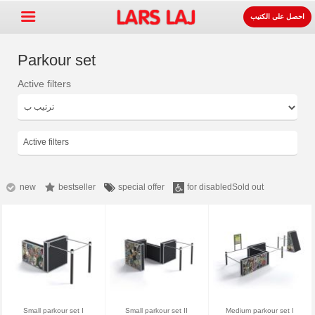
احصل على الكتيب
Parkour set
Active filters
Go »
+
معدات ساحات اللعب
+
لوازوم المواقف و الطرقات
Active filters
+
معدات الرياضة
+
سطح
new
bestseller
special offer
for disabled
Sold out
+
عنا
اتصل
اطلب الكتيب.
LarsLaj Worldwide
Small parkour set I
Small parkour set II
Medium parkour set I
Lars Laj on Facebook