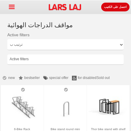
احصل على الكتيب
مواقف الدراجات الهوائية
Active filters
Go »
+
معدات ساحات اللعب
+
لوازوم المواقف و الطرقات
Active filters
+
معدات الرياضة
+
سطح
new
bestseller
special offer
for disabled
Sold out
+
عنا
اتصل
اطلب الكتيب.
LarsLaj Worldwide
6-Bike Rack
Bike stand round mini
Thor bike stand with shelf
Lars Laj on Facebook