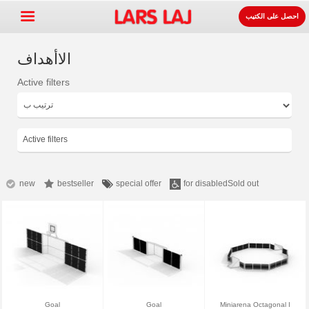
احصل على الكتيب
الاأهداف
Active filters
Go »
+
معدات ساحات اللعب
+
لوازوم المواقف و الطرقات
Active filters
+
معدات الرياضة
+
سطح
new
bestseller
special offer
for disabled
Sold out
+
عنا
اتصل
اطلب الكتيب.
LarsLaj Worldwide
Goal
Goal
Miniarena Octagonal I
Lars Laj on Facebook