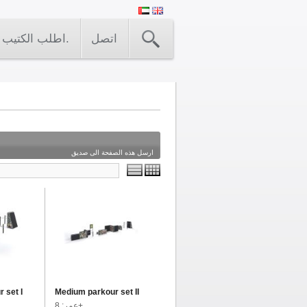
اتصل
اطلب الكتيب.
ارسل هذه الصفحة الى صديق
 set I
Medium parkour set II
عمر: 8+