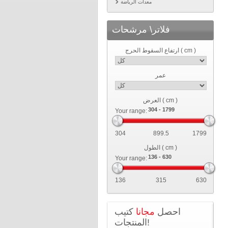
معدات الرياضة
فلاتر\ مرشحات
ارتفاع السقوط الحرج ( cm )
عمر
العرض ( cm )
Your range:
304
899.5
1799
الطول ( cm )
Your range:
136
315
630
احصل
مجانا
كتيب
المنتجات!