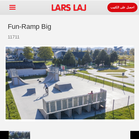
احصل على الكتيب
Fun-Ramp Big
11711
Go »
+
معدات ساحات اللعب
+
لوازوم المواقف و الطرقات
+
معدات الرياضة
+
سطح
+
عنا
اتصل
اطلب الكتيب.
LarsLaj Worldwide
Lars Laj on Facebook