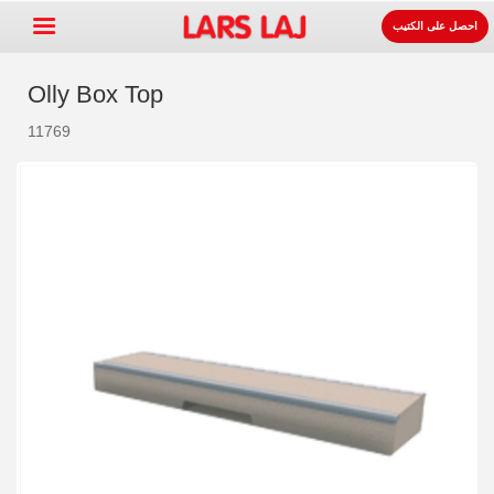
احصل على الكتيب
Olly Box Top
11769
Go »
+
معدات ساحات اللعب
+
لوازوم المواقف و الطرقات
+
معدات الرياضة
+
سطح
+
عنا
اتصل
اطلب الكتيب.
LarsLaj Worldwide
Lars Laj on Facebook