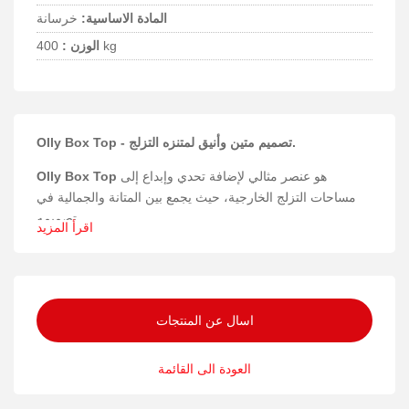
المادة الاساسية:
خرسانة
400 kg
الوزن :
Olly Box Top - تصميم متين وأنيق لمتنزه التزلج.
هو عنصر مثالي لإضافة تحدي وإبداع إلى
Olly Box Top
مساحات التزلج الخارجية، حيث يجمع بين المتانة والجمالية في
تصميمه.
اقرأ المزيد
المواد والبناء
تم تصنيع Olly Box Top من الفولاذ المجلفن والخرسانة، ما
يضمن صلابة ومتانة استثنائية لتحمل الاستخدام المكثف في
اسال عن المنتجات
المتنزهات الرياضية.
السلامة والقدرة على التحمل
العودة الى القائمة
يتميز المنتج ببنية قوية تضمن استقراره وثباته، مما يرفع من