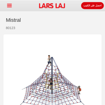
احصل على الكتيب
Mistral
80123
Go »
+
معدات ساحات اللعب
+
لوازوم المواقف و الطرقات
+
معدات الرياضة
+
سطح
+
عنا
اتصل
اطلب الكتيب.
LarsLaj Worldwide
Lars Laj on Facebook