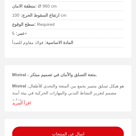
Ø 960 cm
منطقة الامان:
100 cm
ارتفاع السقوط الحرج:
Required
سطح الوقوع:
5+
عمر:
المادة الاساسية:
فولاذ مقاوم للصدأ
Mistral - متعة التسلق والأمان في تصميم مبتكر.
هو هيكل تسلق متميز يجمع بين المتعة والتحدي للأطفال،
Mistral
مصمم لتعزيز النشاط البدني والمهارات الحركية في بيئة آمنة
وجذابة.
اقرأ المزيد
المواد والبناء
تم تصنيع Mistral باستخدام مجموعة من المواد عالية الجودة التي
تضمن المتانة وطول العمر. يشمل ذلك الفولاذ المقاوم للصدأ
اسال عن المنتجات