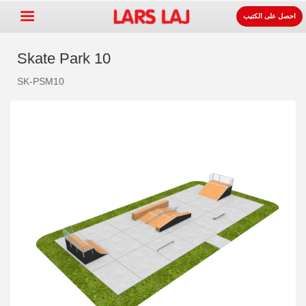
احصل على الكتيب
Skate Park 10
SK-PSM10
Go »
+
معدات ساحات اللعب
+
لوازوم المواقف و الطرقات
+
معدات الرياضة
+
سطح
+
عنا
اتصل
اطلب الكتيب.
LarsLaj Worldwide
Lars Laj on Facebook