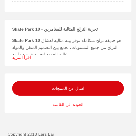
Skate Park 10 - تجربة التزلج المثالية للمغامرين
هو حديقة تزلج متكاملة توفر بيئة مثالية لعشاق
Skate Park 10
التزلج من جميع المستويات، تجمع بين التصميم المتقن والمواد
عالية الجودة لتجربة فريدة وآمنة.
اقرأ المزيد
المواد والتركيب
تم تصنيع Skate Park 10 باستخدام خشب الأرز وخشب الصنوبر،
مع ألواح HPL ومقاومة للماء وغير قابلة للانزلاق من الخشب
اسال عن المنتجات
الرقائقي، بالإضافة إلى الفولاذ المجلفن ومواد PE، مما يضمن
متانة عالية ومقاومة للعوامل الجوية.
العودة الى القائمة
السلامة والمتانة
يتميز Skate Park 10 ببنية قوية تضمن ثباتاً واستقراراً أثناء
الاستخدام، مع مواد مقاومة للانزلاق ومصممة لتحمل الاستخدام
المكثف، مما يعزز الأمان للمستخدمين في كل الأوقات.
Copyright 2018 Lars Laj