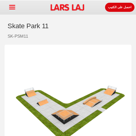
احصل على الكتيب
Skate Park 11
SK-PSM11
Go »
+
معدات ساحات اللعب
+
لوازوم المواقف و الطرقات
+
معدات الرياضة
+
سطح
+
عنا
اتصل
اطلب الكتيب.
LarsLaj Worldwide
Lars Laj on Facebook