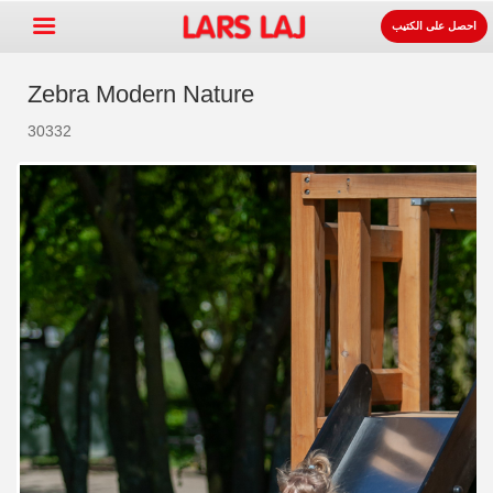
احصل على الكتيب
Zebra Modern Nature
30332
Go »
+
معدات ساحات اللعب
+
لوازوم المواقف و الطرقات
+
معدات الرياضة
+
سطح
+
عنا
اتصل
اطلب الكتيب.
LarsLaj Worldwide
Lars Laj on Facebook